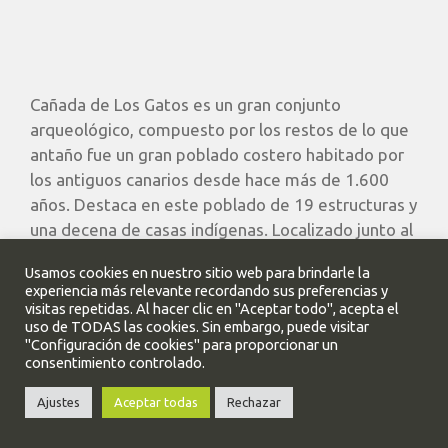
Cañada de Los Gatos es un gran conjunto
arqueológico, compuesto por los restos de lo que
antaño fue un gran poblado costero habitado por
los antiguos canarios desde hace más de 1.600
años. Destaca en este poblado de 19 estructuras y
una decena de casas indígenas. Localizado junto al
Puerto de Mogán. Por sus valores …
Leer más
Usamos cookies en nuestro sitio web para brindarle la
experiencia más relevante recordando sus preferencias y
visitas repetidas. Al hacer clic en "Aceptar todo", acepta el
Actividades Culturales Norte C/C
,
Actividades
uso de TODAS las cookies. Sin embargo, puede visitar
Culturales SUR C/C
,
Actividades Culturales ZONA 1
"Configuración de cookies" para proporcionar un
consentimiento controlado.
C/C
,
Actividades Culturales ZONA 2 C/C
,
Ajustes
Aceptar todas
Rechazar
Actividades Culturales ZONA 3 C/C
,
Actividades
Culturales ZONA 4 C/C
,
Actividades Culturales