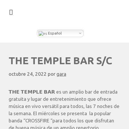
¿QUÉ HACEMOS EN CLEVER BOX?
Español
THE TEMPLE BAR S/C
octubre 24, 2022
por
gara
𝗧𝗛𝗘 𝗧𝗘𝗠𝗣𝗟𝗘 𝗕𝗔𝗥 es un amplio bar de entrada
gratuita y lugar de entretenimiento que ofrece
música en vivo versátil para todos, las 7 noches de
la semana. El miércoles se presenta la popular
banda “CROSSFIRE “para todos los que disfrutan
de buena música de un amplio repertorio.