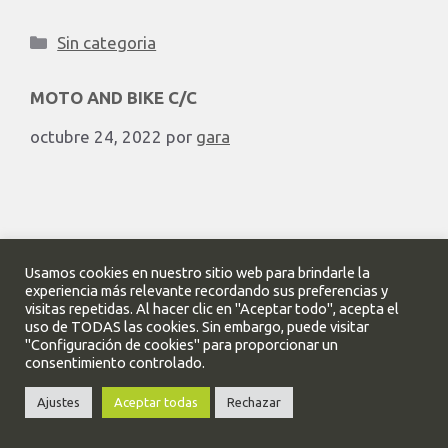
Sin categoria
MOTO AND BIKE C/C
octubre 24, 2022
por
gara
Moto & Bike es una empresa dedicada al alquiler
Usamos cookies en nuestro sitio web para brindarle la
de motos y bicicletas en Gran Canaria desde 1990,
experiencia más relevante recordando sus preferencias y
cuentan con una flota de más de 90 motos y 100
visitas repetidas. Al hacer clic en "Aceptar todo", acepta el
uso de TODAS las cookies. Sin embargo, puede visitar
bicicletas. Disponen de dos oficinas en la zona sur
"Configuración de cookies" para proporcionar un
de la isla de Gran Canaria, ubicadas en Playa del
consentimiento controlado.
Inglés y Puerto Rico (Mogán) donde estarán …
Ajustes
Aceptar todas
Rechazar
Leer más