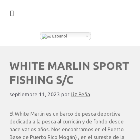
¿QUÉ HACEMOS EN CLEVER BOX?
Español
WHITE MARLIN SPORT
FISHING S/C
septiembre 11, 2023
por
Liz Peña
El White Marlin es un barco de pesca deportiva
dedicada a la pesca al curricán y de fondo desde
hace varios años. Nos encontramos en el Puerto
Base de Puerto Rico Mogán) , en el sureste de la