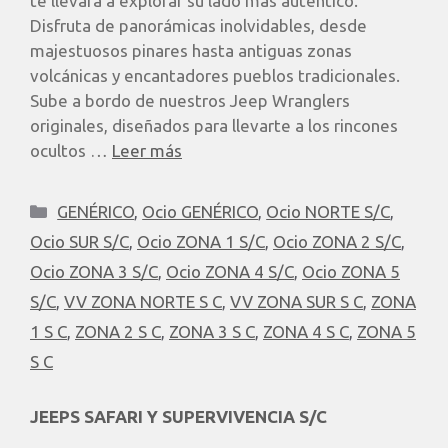
te llevará a explorar su lado más auténtico.
Disfruta de panorámicas inolvidables, desde
majestuosos pinares hasta antiguas zonas
volcánicas y encantadores pueblos tradicionales.
Sube a bordo de nuestros Jeep Wranglers
originales, diseñados para llevarte a los rincones
ocultos …
Leer más
GENÉRICO
,
Ocio GENÉRICO
,
Ocio NORTE S/C
,
Ocio SUR S/C
,
Ocio ZONA 1 S/C
,
Ocio ZONA 2 S/C
,
Ocio ZONA 3 S/C
,
Ocio ZONA 4 S/C
,
Ocio ZONA 5
S/C
,
VV ZONA NORTE S C
,
VV ZONA SUR S C
,
ZONA
1 S C
,
ZONA 2 S C
,
ZONA 3 S C
,
ZONA 4 S C
,
ZONA 5
S C
JEEPS SAFARI Y SUPERVIVENCIA S/C