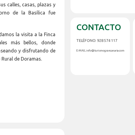
s calles, casas, plazas y
rno de la Basílica fue
CONTACTO
amos la visita a la Finca
TELÉFONO: 928 574 117
ales más bellos, donde
paseando y disfrutando de
E-MAIL: info@turismograncanaria.com
ue Rural de Doramas.