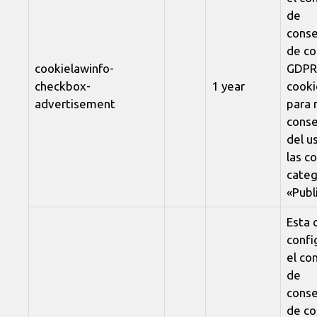
de
conse
de co
cookielawinfo-
GDPR,
checkbox-
1 year
cooki
advertisement
para 
conse
del u
las c
categ
«Publ
Esta 
confi
el c
de
conse
de co