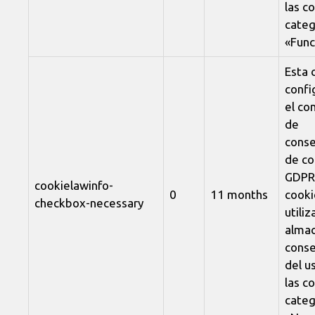
las c
categ
«Func
Esta 
confi
el c
de
conse
de co
GDPR.
cookielawinfo-
0
11 months
cooki
checkbox-necessary
utiliz
almac
conse
del u
las c
categ