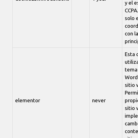
y el 
CCPA.
solo 
coord
con l
princi
Esta 
utiliz
tema
Word
sitio
Permi
elementor
never
propi
sitio
impl
cambi
conte