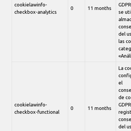
cookielawinfo-
GDPR.
0
11 months
checkbox-analytics
se uti
almac
conse
del u
las c
categ
«Análi
La co
confi
el
conse
de co
cookielawinfo-
GDPR
0
11 months
checkbox-functional
regist
conse
del u