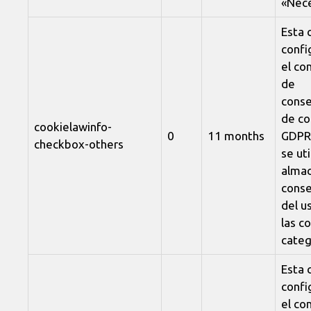
«Nece
Esta 
confi
el c
de
conse
de co
cookielawinfo-
0
11 months
GDPR.
checkbox-others
se uti
almac
conse
del u
las c
categ
Esta 
confi
el c