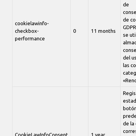
de
conse
de co
cookielawinfo-
GDPR.
checkbox-
0
11 months
se uti
performance
almac
conse
del u
las c
categ
«Rend
Regis
estad
botó
pred
de la
corre
CookieLawInfoConsent
1 year