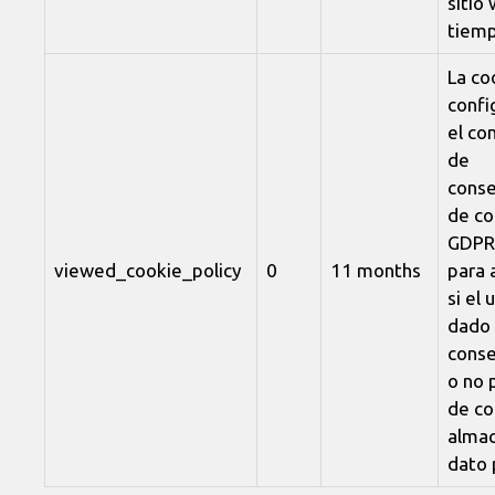
sitio
tiemp
La co
confi
el c
de
conse
de co
GDPR 
viewed_cookie_policy
0
11 months
para 
si el 
dado 
conse
o no 
de co
almac
dato 